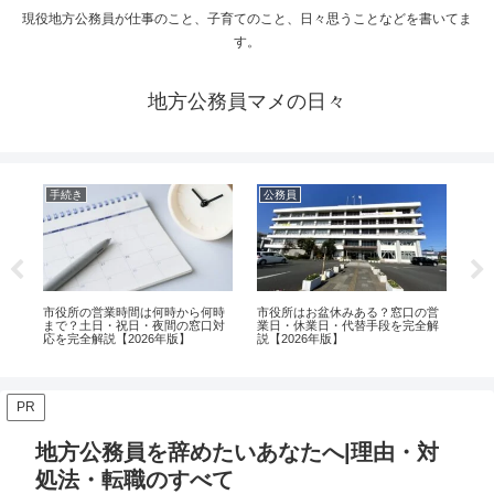
現役地方公務員が仕事のこと、子育てのこと、日々思うことなどを書いてま
す。
地方公務員マメの日々
手続き
公務員
手
？
市役所の営業時間は何時から何時
市役所はお盆休みある？窓口の営
市
取
まで？土日・祝日・夜間の窓口対
業日・休業日・代替手段を完全解
は
応を完全解説【2026年版】
説【2026年版】
と
PR
地方公務員を辞めたいあなたへ|理由・対
処法・転職のすべて