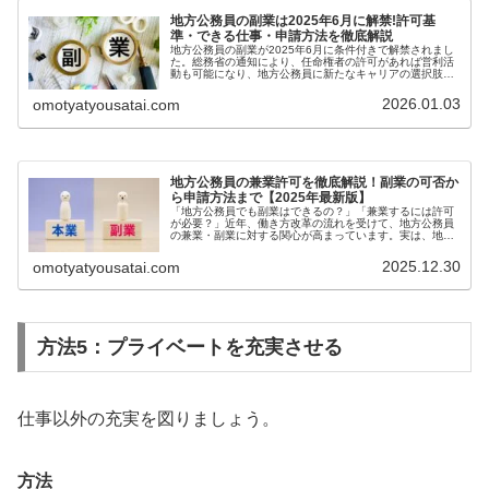
地方公務員の副業は2025年6月に解禁!許可基
準・できる仕事・申請方法を徹底解説
地方公務員の副業が2025年6月に条件付きで解禁されまし
た。総務省の通知により、任命権者の許可があれば営利活
動も可能になり、地方公務員に新たなキャリアの選択肢が
生まれています。本記事では、副業解禁の背景、許可基
準、できる仕事・できない仕事、...
2026.01.03
omotyatyousatai.com
地方公務員の兼業許可を徹底解説！副業の可否か
ら申請方法まで【2025年最新版】
「地方公務員でも副業はできるの？」「兼業するには許可
が必要？」近年、働き方改革の流れを受けて、地方公務員
の兼業・副業に対する関心が高まっています。実は、地方
公務員でも一定の条件のもとで兼業が認められるケースが
増えています。しかし、無許可で兼...
2025.12.30
omotyatyousatai.com
方法5：プライベートを充実させる
仕事以外の充実を図りましょう。
方法