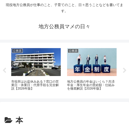
現役地方公務員が仕事のこと、子育てのこと、日々思うことなどを書いてま
す。
地方公務員マメの日々
公務員
公務員
手続き
市役所はお盆休みある？窓口の営
地方公務員の年金はいくら？共済
市役所
業日・休業日・代替手段を完全解
年金・厚生年金の受給額・仕組み
まで？
説【2026年版】
を徹底解説【2026年版】
応を完全
本