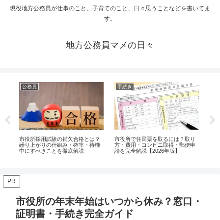
現役地方公務員が仕事のこと、子育てのこと、日々思うことなどを書いてま
す。
地方公務員マメの日々
公務員
手続き
手
やす
市役所採用試験の補欠合格とは？
市役所で住民票を取るには？取り
市
待
繰り上がりの仕組み・確率・待機
方・費用・コンビニ取得・郵便申
ま
中にすべきことを徹底解説
請を完全解説【2026年版】
応を
PR
市役所の年末年始はいつから休み？窓口・
証明書・手続き完全ガイド