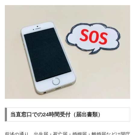
当直窓口での24時間受付（届出書類）
前述の通り、出生届・死亡届・婚姻届・離婚届などは閉庁