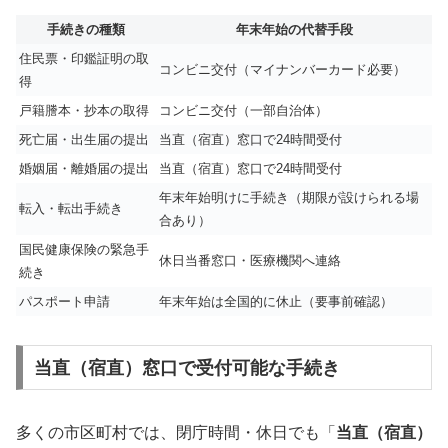
手続きの種類
年末年始の代替手段
住民票・印鑑証明の取
コンビニ交付（マイナンバーカード必要）
得
戸籍謄本・抄本の取得
コンビニ交付（一部自治体）
死亡届・出生届の提出
当直（宿直）窓口で24時間受付
婚姻届・離婚届の提出
当直（宿直）窓口で24時間受付
年末年始明けに手続き（期限が設けられる場
転入・転出手続き
合あり）
国民健康保険の緊急手
休日当番窓口・医療機関へ連絡
続き
パスポート申請
年末年始は全国的に休止（要事前確認）
当直（宿直）窓口で受付可能な手続き
多くの市区町村では、閉庁時間・休日でも「
当直（宿直）