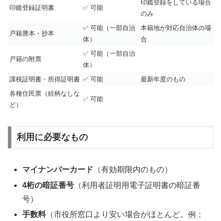
印鑑登録をしている場合
印鑑登録証明書
✅ 可能
のみ
✅ 可能（一部自治
本籍地が対応自治体の場
戸籍謄本・抄本
体）
合
✅ 可能（一部自治
戸籍の附票
体）
課税証明書・所得証明書
✅ 可能
最新年度のもの
各種住民票（続柄なしな
✅ 可能
ど）
利用に必要なもの
マイナンバーカード
（有効期限内のもの）
4桁の暗証番号
（利用者証明用電子証明書の暗証番
号）
手数料
（市役所窓口より安い場合がほとんど。例：