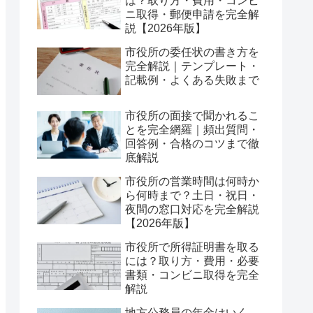
は？取り方・費用・コンビ
ニ取得・郵便申請を完全解
説【2026年版】
市役所の委任状の書き方を
完全解説｜テンプレート・
記載例・よくある失敗まで
市役所の面接で聞かれるこ
とを完全網羅｜頻出質問・
回答例・合格のコツまで徹
底解説
市役所の営業時間は何時か
ら何時まで？土日・祝日・
夜間の窓口対応を完全解説
【2026年版】
市役所で所得証明書を取る
には？取り方・費用・必要
書類・コンビニ取得を完全
解説
地方公務員の年金はいく