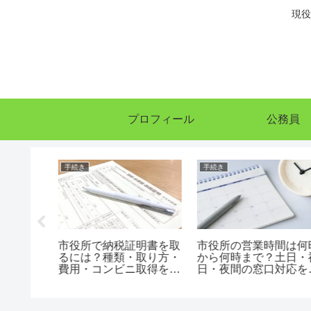
現役
プロフィール
公務員
手続き
手続き
の補欠合
市役所で納税証明書を取
市役所の営業時間は何
がりの仕
るには？種類・取り方・
から何時まで？土日・
機中にす
費用・コンビニ取得を完
日・夜間の窓口対応を
解説
全解説
全解説【2026年版】