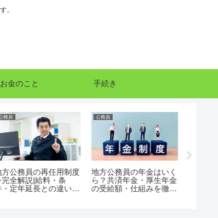
す。
お金のこと
手続き
公務員
公務員
公務員
地方公務員の再任用制度
地方公務員の年金はいく
会計年
を完全解説|給料・条
ら？共済年金・厚生年金
わかり
件・定年延長との違いま
の受給額・仕組みを徹底
制度の
で徹底ガイド
解説【2026年版】
メリッ
で