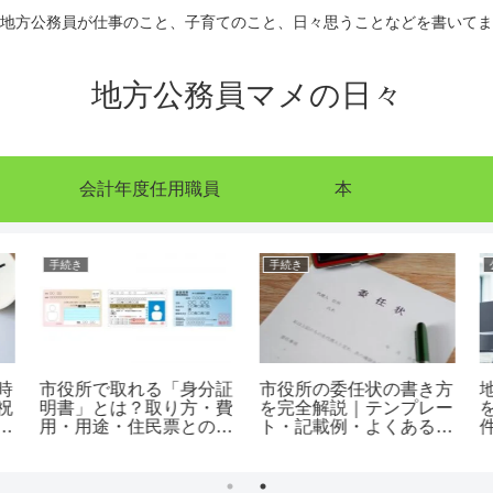
地方公務員が仕事のこと、子育てのこと、日々思うことなどを書いてま
地方公務員マメの日々
会計年度任用職員
本
手続き
手続き
時
市役所で取れる「身分証
市役所の委任状の書き方
祝
明書」とは？取り方・費
を完全解説｜テンプレー
完
用・用途・住民票との違
ト・記載例・よくある失
いを完全解説
敗まで