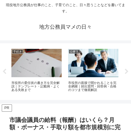
現役地方公務員が仕事のこと、子育てのこと、日々思うことなどを書いてま
す。
地方公務員マメの日々
手続き
公務員
公
済
市役所の委任状の書き方を完全解
市役所の面接で聞かれることを完
地
み
説｜テンプレート・記載例・よく
全網羅｜頻出質問・回答例・合格
説|
ある失敗まで
のコツまで徹底解説
ま
PR
市議会議員の給料（報酬）はいくら？月
額・ボーナス・手取り額を都市規模別に完