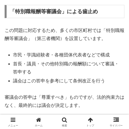
「特別職報酬等審議会」による歯止め
この問題に対応するため、多くの市区町村では「特別職報
酬等審議会」（第三者機関）を設置しています。
市民・学識経験者・各種団体代表者などで構成
首長・議員・その他特別職の報酬額について審議・
答申する
議会はこの答申を参考にして条例改正を行う
審議会の答申は「尊重すべき」ものですが、法的拘束力は
なく、最終的には議会が決定します。
他の役職との給料比較
メニュー
ホーム
検索
トップ
サイドバー