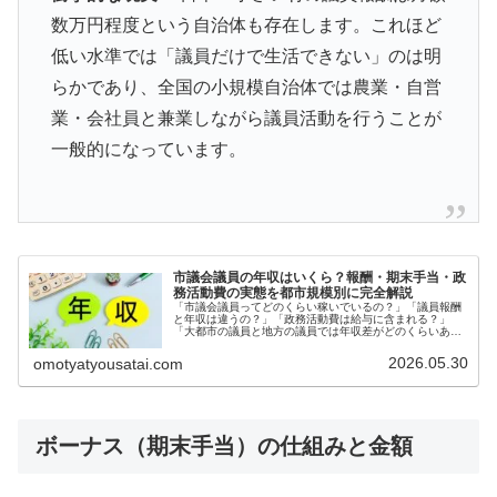
数万円程度という自治体も存在します。これほど
低い水準では「議員だけで生活できない」のは明
らかであり、全国の小規模自治体では農業・自営
業・会社員と兼業しながら議員活動を行うことが
一般的になっています。
市議会議員の年収はいくら？報酬・期末手当・政
務活動費の実態を都市規模別に完全解説
「市議会議員ってどのくらい稼いでいるの？」「議員報酬
と年収は違うの？」「政務活動費は給与に含まれる？」
「大都市の議員と地方の議員では年収差がどのくらいあ
る？」市議会議員の年収は、一般市民にとってあまり知ら
れていない情報の一つです。「税金で高...
2026.05.30
omotyatyousatai.com
ボーナス（期末手当）の仕組みと金額