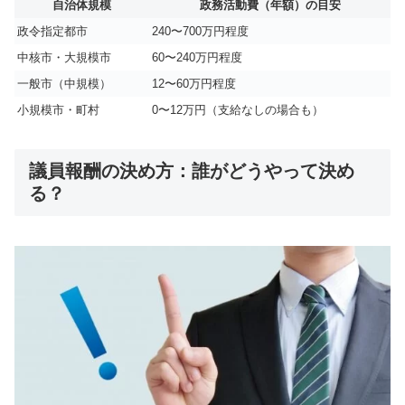
自治体規模
政務活動費（年額）の目安
政令指定都市
240〜700万円程度
中核市・大規模市
60〜240万円程度
一般市（中規模）
12〜60万円程度
小規模市・町村
0〜12万円（支給なしの場合も）
議員報酬の決め方：誰がどうやって決め
る？