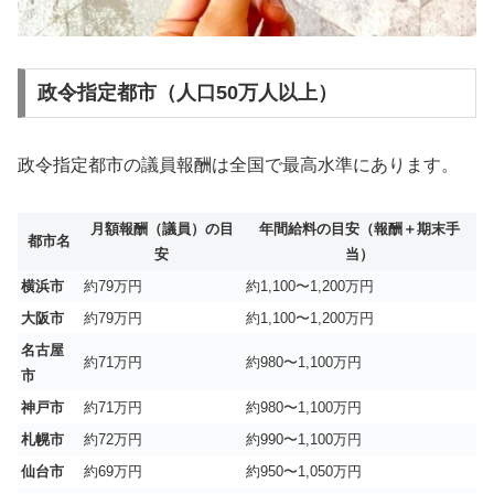
政令指定都市（人口50万人以上）
政令指定都市の議員報酬は全国で最高水準にあります。
月額報酬（議員）の目
年間給料の目安（報酬＋期末手
都市名
安
当）
横浜市
約79万円
約1,100〜1,200万円
大阪市
約79万円
約1,100〜1,200万円
名古屋
約71万円
約980〜1,100万円
市
神戸市
約71万円
約980〜1,100万円
札幌市
約72万円
約990〜1,100万円
仙台市
約69万円
約950〜1,050万円