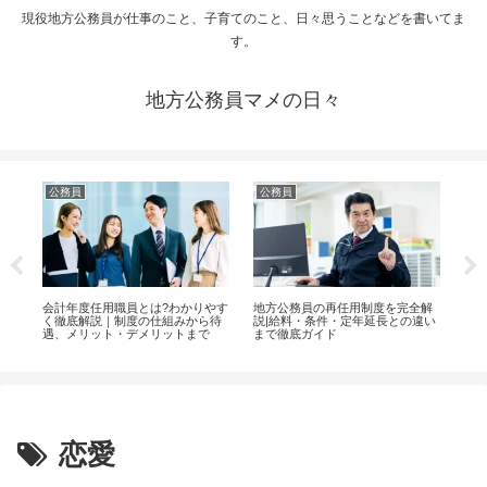
現役地方公務員が仕事のこと、子育てのこと、日々思うことなどを書いてま
す。
地方公務員マメの日々
務員
公務員
手続き
計年度任用職員とは?わかりやす
地方公務員の再任用制度を完全解
市役所の営業時
徹底解説｜制度の仕組みから待
説|給料・条件・定年延長との違い
まで？土日・祝
、メリット・デメリットまで
まで徹底ガイド
応を完全解説【2
恋愛