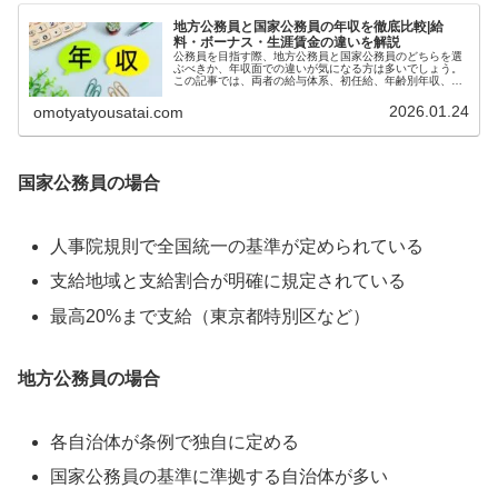
地方公務員と国家公務員の年収を徹底比較|給
料・ボーナス・生涯賃金の違いを解説
公務員を目指す際、地方公務員と国家公務員のどちらを選
ぶべきか、年収面での違いが気になる方は多いでしょう。
この記事では、両者の給与体系、初任給、年齢別年収、生
涯賃金まで、データに基づいて詳しく比較します。地方公
務員と国家公務員の基本的な違い雇...
2026.01.24
omotyatyousatai.com
国家公務員の場合
人事院規則で全国統一の基準が定められている
支給地域と支給割合が明確に規定されている
最高20%まで支給（東京都特別区など）
地方公務員の場合
各自治体が条例で独自に定める
国家公務員の基準に準拠する自治体が多い