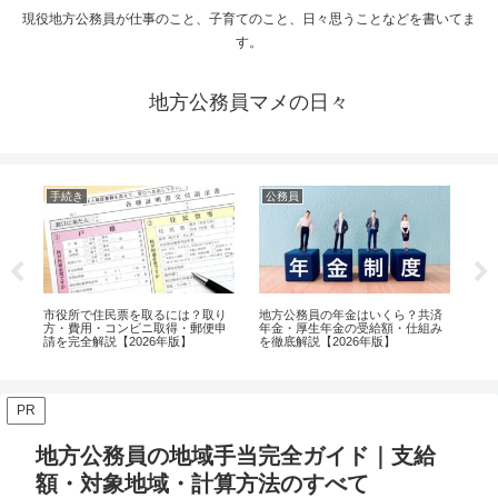
現役地方公務員が仕事のこと、子育てのこと、日々思うことなどを書いてま
す。
地方公務員マメの日々
手続き
公務員
公
と
市役所で住民票を取るには？取り
地方公務員の年金はいくら？共済
市
票
方・費用・コンビニ取得・郵便申
年金・厚生年金の受給額・仕組み
業
請を完全解説【2026年版】
を徹底解説【2026年版】
説【
PR
地方公務員の地域手当完全ガイド｜支給
額・対象地域・計算方法のすべて