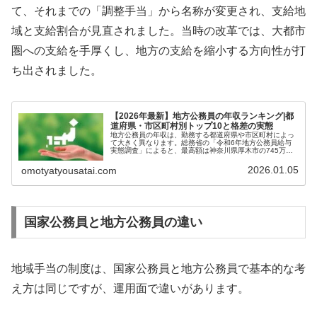
て、それまでの「調整手当」から名称が変更され、支給地
域と支給割合が見直されました。当時の改革では、大都市
圏への支給を手厚くし、地方の支給を縮小する方向性が打
ち出されました。
【2026年最新】地方公務員の年収ランキング|都
道府県・市区町村別トップ10と格差の実態
地方公務員の年収は、勤務する都道府県や市区町村によっ
て大きく異なります。総務省の「令和6年地方公務員給与
実態調査」によると、最高額は神奈川県厚木市の745万
円、最低額は沖縄県渡名喜村の約430万円と、300万円以
上の格差があります。本記事で...
2026.01.05
omotyatyousatai.com
国家公務員と地方公務員の違い
地域手当の制度は、国家公務員と地方公務員で基本的な考
え方は同じですが、運用面で違いがあります。