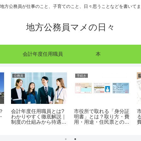
地方公務員が仕事のこと、子育てのこと、日々思うことなどを書いてま
地方公務員マメの日々
会計年度任用職員
本
公務員
手続き
？
会計年度任用職員とは?
市役所で取れる「身分証
・
わかりやすく徹底解説｜
明書」とは？取り方・費
制度の仕組みから待遇、
用・用途・住民票との違
メリット・デメリットま
いを完全解説
で