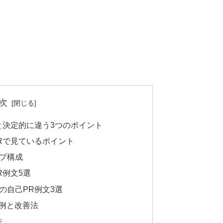
次
と決定的に違う3つのポイント
Rで見ているポイント
ップ構成
R例文5選
の自己PR例文3選
G例と改善法
法