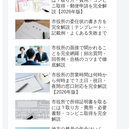
は？取り方・費用・コンビ
ニ取得・郵便申請を完全解
説【2026年版】
市役所の委任状の書き方を
完全解説｜テンプレート・
記載例・よくある失敗まで
市役所の面接で聞かれるこ
とを完全網羅｜頻出質問・
回答例・合格のコツまで徹
底解説
市役所の営業時間は何時か
ら何時まで？土日・祝日・
夜間の窓口対応を完全解説
【2026年版】
市役所で所得証明書を取る
には？取り方・費用・必要
書類・コンビニ取得を完全
解説
地方公務員の年金はいく