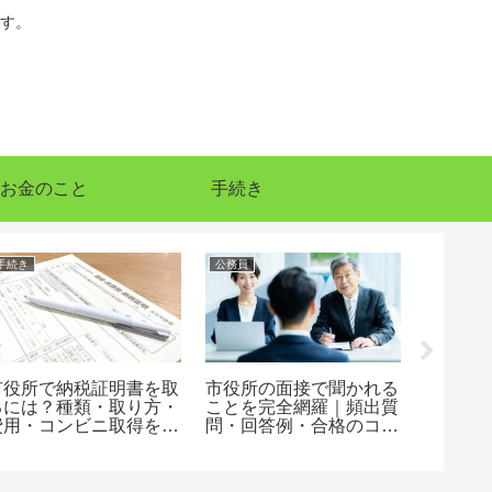
す。
お金のこと
手続き
手続き
公務員
手続き
市役所で納税証明書を取
市役所の面接で聞かれる
市役所
るには？種類・取り方・
ことを完全網羅｜頻出質
から何
費用・コンビニ取得を完
問・回答例・合格のコツ
日・夜
全解説
まで徹底解説
全解説【