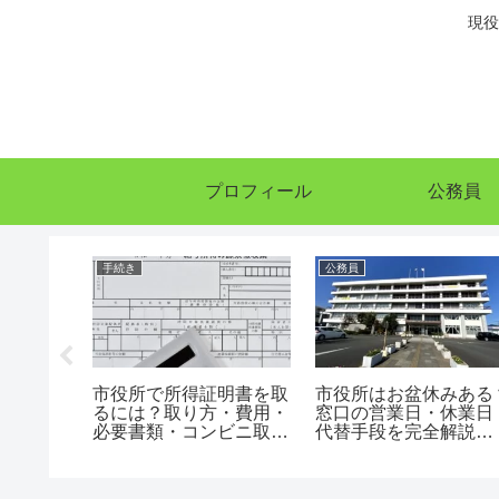
現役
プロフィール
公務員
手続き
公務員
金はいく
市役所で所得証明書を取
市役所はお盆休みある
厚生年金
るには？取り方・費用・
窓口の営業日・休業日
みを徹底
必要書類・コンビニ取得
代替手段を完全解説
版】
を完全解説
【2026年版】