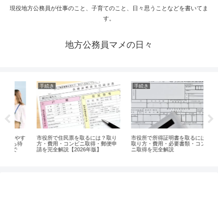
現役地方公務員が仕事のこと、子育てのこと、日々思うことなどを書いてま
す。
地方公務員マメの日々
手続き
手続き
公
やす
市役所で住民票を取るには？取り
市役所で所得証明書を取るには？
市
待
方・費用・コンビニ取得・郵便申
取り方・費用・必要書類・コンビ
繰
請を完全解説【2026年版】
ニ取得を完全解説
中