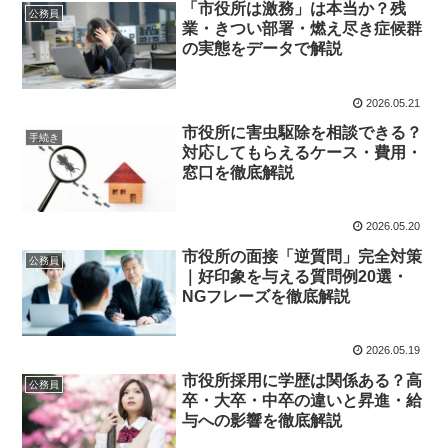
「市役所は激務」は本当か？残
公務員
業・きつい部署・燃え尽き症候群
の実態をデータで解説
2026.05.21
市役所に害虫駆除を相談できる？
手続き
対応してもらえるケース・費用・
窓口を徹底解説
2026.05.20
市役所の面接「逆質問」完全対策
公務員
｜好印象を与える質問例20選・
NGフレーズを徹底解説
2026.05.19
市役所採用に学歴は関係ある？高
公務員
卒・大卒・中卒の違いと昇進・給
与への影響を徹底解説