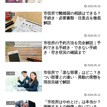
2026.05.18
市役所で離婚届の相談はできる？
手続き
手続き・必要書類・注意点を徹底
解説
2026.05.17
市役所の予約方法を完全解説｜予
手続き
約できる手続き・できない手続
き・空き状況の確認まで
2026.05.14
市役所で「楽な部署」はどこ？き
公務員
つい部署との違い・異動の実態を
現役目線で解説
2026.05.12
「市役所はやめとけ」は本当か？
公務員
後悔する人の特徴・向いている