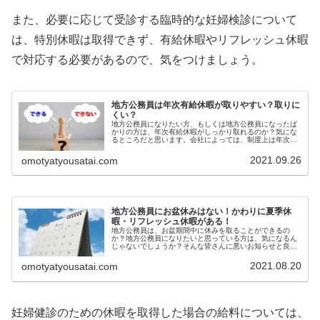
また、必要に応じて受診する臨時的な妊婦検診について
は、特別休暇は取得できず、有給休暇やリフレッシュ休暇
で対応する必要があるので、気をつけましょう。
地方公務員は年次有給休暇が取りやすい？取りに
くい？
地方公務員になりたい方、もしくは地方公務員になったば
かりの方は、年次有給休暇がしっかり取れるのか？気にな
るところだと思います。会社によっては、制度上は年次有
給休暇はあるけれど、実際は、ほとんど取れない…なんて
事もありますよね。果たして地方公...
2021.09.26
omotyatyousatai.com
地方公務員にお盆休みはない！かわりに夏季休
暇・リフレッシュ休暇がある！
地方公務員は、お盆期間中に休みを取ることができるの
か？地方公務員になりたいと思っている方は、気になるん
じゃないでしょうか？そんな皆さんに悪いお知らせと良い
お知らせがあります。公務員にお盆休みはないまずは悪い
お知らせです。残念ながら公務員にお...
2021.08.20
omotyatyousatai.com
妊婦健診のための休暇を取得した場合の給料については、