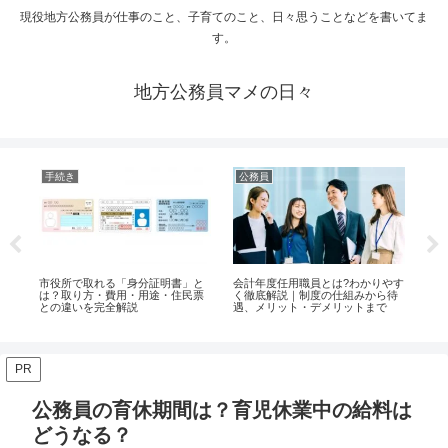
現役地方公務員が仕事のこと、子育てのこと、日々思うことなどを書いてま
す。
地方公務員マメの日々
手続き
公務員
手
済
市役所で取れる「身分証明書」と
会計年度任用職員とは?わかりやす
市
み
は？取り方・費用・用途・住民票
く徹底解説｜制度の仕組みから待
説
との違いを完全解説
遇、メリット・デメリットまで
あ
PR
公務員の育休期間は？育児休業中の給料は
どうなる？