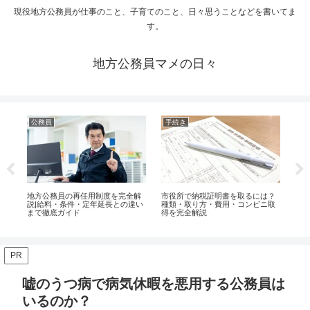
現役地方公務員が仕事のこと、子育てのこと、日々思うことなどを書いてま
す。
地方公務員マメの日々
公務員
手続き
手
営
地方公務員の再任用制度を完全解
市役所で納税証明書を取るには？
市
解
説|給料・条件・定年延長との違い
種類・取り方・費用・コンビニ取
は
まで徹底ガイド
得を完全解説
と
PR
嘘のうつ病で病気休暇を悪用する公務員は
いるのか？