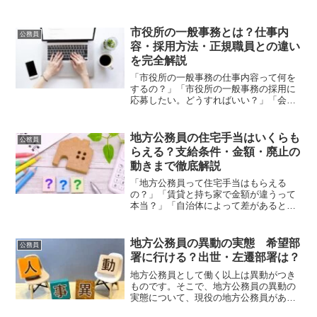
公務員ボーナスは、人事院勧告により年
間4.65月分に引き上げられ、夏のボーナ
スは平均約70万円、年間では140万円超
市役所の一般事務とは？仕事内
公務員
という水...
容・採用方法・正規職員との違い
を完全解説
「市役所の一般事務の仕事内容って何を
するの？」「市役所の一般事務の採用に
応募したい。どうすればいい？」「会計
年度任用職員として市役所の一般事務に
就くと、将来正規職員になれる？」「市
役所の一般事務」という言葉は、大きく2
地方公務員の住宅手当はいくらも
公務員
つの意味で使われていま...
らえる？支給条件・金額・廃止の
動きまで徹底解説
「地方公務員って住宅手当はもらえる
の？」「賃貸と持ち家で金額が違うって
本当？」「自治体によって差があると聞
いたけど、実際どれくらい？」など、地
方公務員を目指している方は気になると
思います。住宅手当は給与明細の中でも
地方公務員の異動の実態 希望部
公務員
金額が大きく、生活設計に直...
署に行ける？出世・左遷部署は？
地方公務員として働く以上は異動がつき
ものです。そこで、地方公務員の異動の
実態について、現役の地方公務員があら
ゆる疑問にお答えしたいと思います。こ