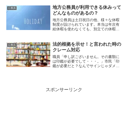
のページでは、具体的に・地方公務員は
何年ごとに異動するのか？・異動の内示
地方公務員が利用できる休みって
公務員
はいつごろでるのか？・希...
どんなものがあるの？
地方公務員は土日祝日の他、様々な休暇
制度が設けられています。本当は年次有
給休暇を使わなくても、別立ての休暇で
休めたなんて事も多々あるため、このペ
ージでは地方公務員が利用できる各種休
みについてご紹介します。年次有給休暇
法的根拠を示せ！と言われた時の
公務員
いつでも自由に使える最も...
クレーム対応
職員「申し訳ございません。その書類に
は印鑑が必要でして・・・。」市民「印
鑑が必要だと？なんでサインじゃダメな
んだ！法的根拠を示せ！何という法律の
第何条にそんな事が書かれているん
だ！」などとクレームを言ってくる市民
の方がどこの市役所にもいらっ...
スポンサーリンク