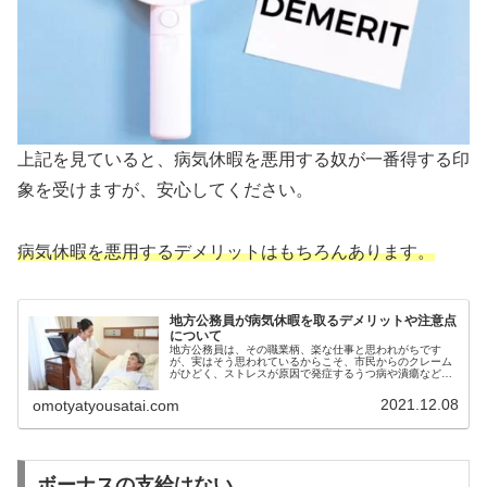
上記を見ていると、病気休暇を悪用する奴が一番得する印
象を受けますが、安心してください。
病気休暇を悪用するデメリットはもちろんあります。
地方公務員が病気休暇を取るデメリットや注意点
について
地方公務員は、その職業柄、楽な仕事と思われがちです
が、実はそう思われているからこそ、市民からのクレーム
がひどく、ストレスが原因で発症するうつ病や潰瘍などの
病気に罹患しやすい職業です。しかし、安心してくださ
い。病気で働けなくなってしまっても、...
2021.12.08
omotyatyousatai.com
ボーナスの支給はない