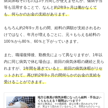
病気休暇そのものは3ヶ月間しか使えませんが、傷病手当
等も活用することで、なんと
約2年9ヶ月は働かなくて
も、何らかのお金の支給があります。
もちろん約2年9ヶ月もの間、給料の満額が支給されるわ
けではなく、年月が増えるごとに、元々もらえる給料の
100％から80％、60％と下がっていきます。
また、職場復帰後、勤務先によって異なりますが、1年以
内に同じ病気で休む場合は、前回の病気休暇の継続と見ら
れますが、
1年間を過ぎていると、前回の病気休暇がリセ
ットされて、再び約2年9ヶ月の間何らかのお金の支給を
受けることができます。
地方公務員が病気休暇になったら給料・手当はい
くらもらえる？期間はいつまで？
地方公務員は、その職業柄、楽な仕事と思われがちです
が、実はそう思われているからこそ、市民からのクレーム