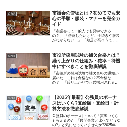
市議会の傍聴とは？初めてでも安
公務員
心の手順・服装・マナーを完全ガ
イド
「市議会って一般人でも見学できる
の？」 「傍聴したいけど、手続きや服装
がわからない…」 「敷居が高そうで、な
んだか緊張する」地域の政治に関心はあ
るけれど、「市議会の傍聴」というと特
別な手続きが必要そうで、なかなか足を
市役所採用試験の補欠合格とは？
公務員
運べないという方は多いの...
繰り上がりの仕組み・確率・待機
中にすべきことを徹底解説
「市役所の採用試験で補欠合格の通知が
届いた。これは合格なの？不合格な
の？」「繰り上がりで正式採用される可
能性はどのくらい？」「補欠合格の通知
をもらったが、他の就職先の内定を受け
てもいい？」「いつまで待てばいい
【2025年最新】公務員のボーナ
公務員
の？」市役所（地方公務員）の採用...
スはいくら?支給額・支給日・計
算方法を徹底解説
公務員のボーナスについて「実際いくら
もらえるの?」「民間企業と比べてどうな
の?」と気になっていませんか?2025年の